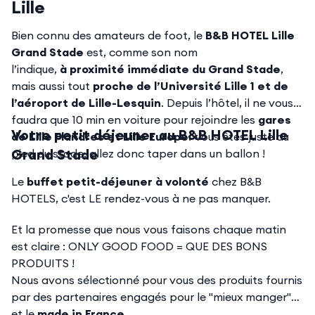
Lille
Bien connu des amateurs de foot, le
B&B HOTEL Lille
Grand Stade
est, comme son nom
l’indique,
à
proximité immédiate du Grand Stade
,
mais aussi tout
proche de l’Université Lille 1 et de
l’aéroport de Lille-Lesquin
. Depuis l’hôtel, il ne vous
faudra que 10 min en voiture pour rejoindre les
gares
Votre petit déjeuner au B&B HOTEL Lille
de Lille Flandres et Lille Europe
. Vous êtes juste au
Grand Stade
pied du stade, allez donc taper dans un ballon !
Le
buffet petit-déjeuner à volonté
chez B&B
HOTELS, c'est LE rendez-vous à ne pas manquer.
Et la promesse que nous vous faisons chaque matin
est claire : ONLY GOOD FOOD = QUE DES BONS
PRODUITS !
Nous avons sélectionné pour vous des produits fournis
par des partenaires engagés pour le "mieux manger"
et le
made in France
.