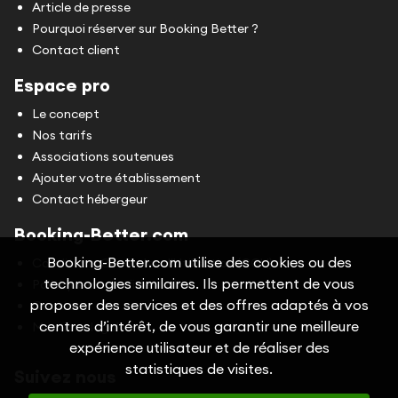
Article de presse
Pourquoi réserver sur Booking Better ?
Contact client
Espace pro
Le concept
Nos tarifs
Associations soutenues
Ajouter votre établissement
Contact hébergeur
Booking-Better.com
Booking-Better.com utilise des cookies ou des
Conditions Générales d'Utilisation (CGU)
technologies similaires. Ils permettent de vous
Politique de confidentialité
proposer des services et des offres adaptés à vos
Cookies
centres d’intérêt, de vous garantir une meilleure
Mentions légales
expérience utilisateur et de réaliser des
statistiques de visites.
Suivez nous