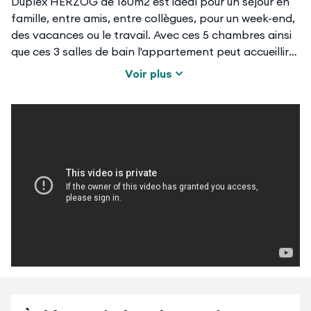
Duplex HERZOG de 160m2 est idéal pour un séjour en
famille, entre amis, entre collègues, pour un week-end,
des vacances ou le travail. Avec ces 5 chambres ainsi
que ces 3 salles de bain l'appartement peut accueillir
jusqu'à 12 personnes.
Voir plus
Il se compose :
🛋️ un espace salon/salle à manger avec télévision,
🍽️ une cuisine entièrement équipée
(réfrigérateur/congélateur, plaque de cuisson, four,
lave-vaisselle, micro-onde, cafetière filtre et
Nespresso, bouilloire, grille-pain),
🛏️ une chambre avec deux lits simples,
🛏️ une chambre avec deux lits simples,
🛏️ une chambre avec un lit double,
🛁 une salle de bain avec double vasque, baignoire et
lave-linge,
🚿 🚽 une salle de douche avec toilette,