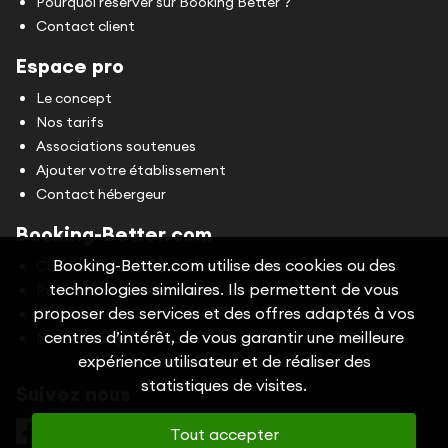
Pourquoi réserver sur Booking Better ?
Contact client
Espace pro
Le concept
Nos tarifs
Associations soutenues
Ajouter votre établissement
Contact hébergeur
Booking-Better.com
Booking-Better.com utilise des cookies ou des
Conditions Générales d'Utilisation (CGU)
technologies similaires. Ils permettent de vous
Politique de confidentialité
proposer des services et des offres adaptés à vos
Cookies
centres d’intérêt, de vous garantir une meilleure
Mentions légales
expérience utilisateur et de réaliser des
statistiques de visites.
Suivez nous
Tout accepter