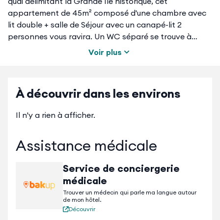
quai délimitant la Grande Ile historique, cet
appartement de 45m² composé d'une chambre avec
lit double + salle de Séjour avec un canapé-lit 2
personnes vous ravira. Un WC séparé se trouve à
l'entrée. Au rez-de-chaussée surélevé de cet immeuble
Voir plus
ancien et typique, confortable, calme et lumineux, cet
appartement est idéal pour un séjour familial, entre
amis, en couple ou simplement pour affaires.
À découvrir dans les environs
L’accès Internet par wifi et la télévision sont compris
Il n'y a rien à afficher.
dans le prix.
Assistance médicale
Avec sa petie cuisine entièrement équipée, vous
trouverez : plaques en vitrocéramique, four,
réfrigérateur avec freezer, lave-vaisselle, grille-pain,
Service de conciergerie
bouilloire et cafetière Nespresso et micro-onde.
médicale
Trouver un médecin qui parle ma langue autour
de mon hôtel.
Dans la salle de bain, attenante à la chambre, se
Découvrir
trouve une douche à l'italienne, un meuble vasque, et