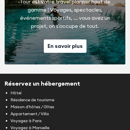
Les animaux sont acceptés sur demande (animaux de
Tour est votre travel planner haut de
moins de 15kg et non dangereux) avec un supplément
gamme ! Voyages, spectacles,
de 30€ par séjour par animal.
événements sportifs, ... vous avez un
projet, on s'occupe de tout.
En savoir plus
Réservez un hébergement
Hôtel
Résidence de tourisme
Maison d'hôtes / Gîtes
Appartement / Villa
Voyagez à Paris
Voyagez à Marseille