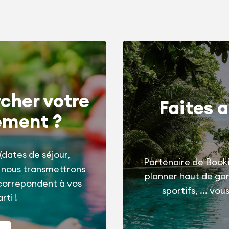
cher votre
Faites a
ement ?
(dates de séjour,
Partenaire de Booki
t nous transmettrons
planner haut de g
correpondent à vos
sportifs, ... vo
rti !