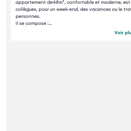
appartement de48m², confortable et moderne, est idé
collègues, pour un week-end, des vacances ou le trav
personnes.
Il se compose :
Voir pl
🛋️ un espace salon/salle à manger avec télévision 
🍽️ une cuisine ouverte équipée (réfrigérateur/congéla
micro-onde, cafetière filtre et Nespresso, bouilloire, g
🛏️ une chambre avec un lit double,
🛁 une salle de bain avec baignoire et lave-linge,
🚽 un toilette séparé.
🅿️ une place de parking est disponible au sous-sol 
hauteur max 1,9m largeur 2m).
🛗 L'appartement est situé au 1er étage (avec ascen
🏡 Tout le logement sera à vous. Toujours dans l'esp
séjour :
🧹 le ménage sera fait,