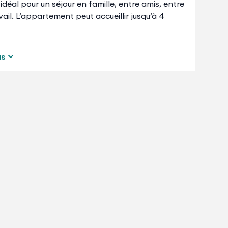
al pour un séjour en famille, entre amis, entre
ail. L’appartement peut accueillir jusqu’à 4
us
et un canapé-lit double,
teur, plaque de cuisson, four, lave-vaisselle,
rille-pain),
de l’immeuble avec votre réservation (box privé,
seur).
rit de vous satisfaire au mieux pendant votre