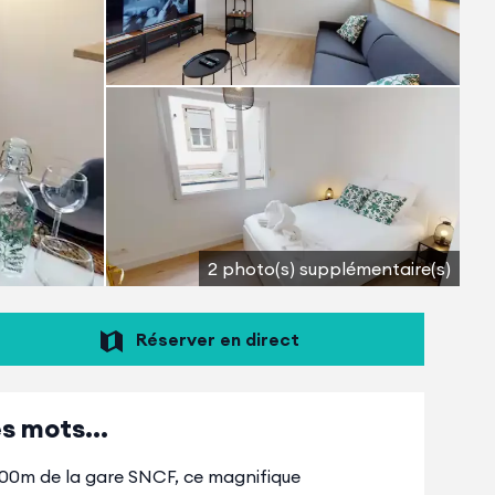
2 photo(s) supplémentaire(s)
Réserver en direct
s mots...
 400m de la gare SNCF, ce magnifique