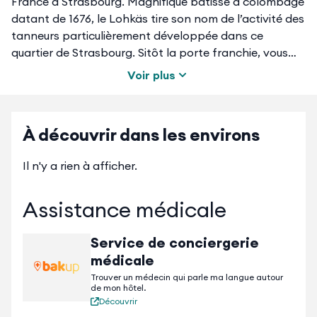
France à Strasbourg. Magnifique bâtisse à colombage
datant de 1676, le Lohkäs tire son nom de l’activité des
tanneurs particulièrement développée dans ce
quartier de Strasbourg. Sitôt la porte franchie, vous
voilà dans un chaleureux loft alsacien en triplex
Voir plus
entièrement climatisé composé de :
1er niveau :
À découvrir dans les environs
- Chambre climatisée avec lit double non séparable et
télévision donnant sur une salle de bain avec douche à
Il n'y a rien à afficher.
l'italienne
- Un grand placard avec espace de rangement et
Assistance médicale
lave-linge
- 1 toilette séparé
Service de conciergerie
2nd niveau :
médicale
- Séjour/salle à manger climatisé avec une grande
Trouver un médecin qui parle ma langue autour
de mon hôtel.
table et 6 chaises, 2 canapés, 1 grande télévision à
Découvrir
écran plat