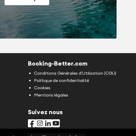
 les informations pour la fiche de police,
dentité des personnes présentes lors du séjour ne
 réservons le droit de vous refuser l’accès au
rétariat est joignable par téléphone 24h/24 et
e fois votre réservation validée.
Booking-Better.com
Conditions Générales d'Utilisation (CGU)
Politique de confidentialité
Cookies
Mentions légales
Suivez nous