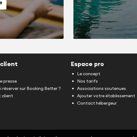
e
vous seront demandés après la réservation, ainsi que
conformément à la réglementation en vigueur. Si l’i
concorde pas avec celle de la réservation, nous nous
logement.
☎️ Avant, pendant et après votre séjour, notre sec
7j/7. Ce numéro de contact vous sera communiqué un
client
Espace pro
Le concept
de presse
Nos tarifs
 réserver sur Booking Better ?
Associations soutenues
 client
Ajouter votre établissement
Contact hébergeur