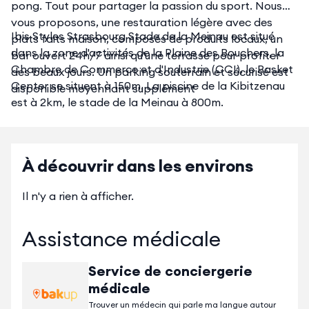
pong. Tout pour partager la passion du sport. Nous
vous proposons, une restauration légère avec des
Ibis Styles Strasbourg Stade de la Meinau est situé
plats faits maison, composés de produits locaux, un
dans la zone d'activités de la Plaine des Bouchers, la
bar ouvert 24h/7 ainsi qu'une terrasse pour profiter
Chambre de Commerce et d'Industrie (CCI), le Basket
des beaux jours. Un parking souterrain et sécurisé est
Center se situent à 150m. La piscine de la Kibitzenau
disponible moyennant supplément
est à 2km, le stade de la Meinau à 800m.
À découvrir dans les environs
Il n'y a rien à afficher.
Assistance médicale
Service de conciergerie
médicale
Trouver un médecin qui parle ma langue autour