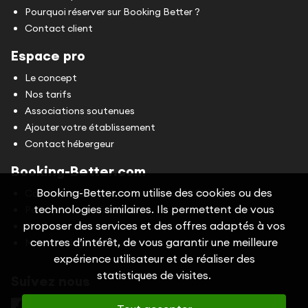
Pourquoi réserver sur Booking Better ?
Contact client
Espace pro
Le concept
Nos tarifs
Associations soutenues
Ajouter votre établissement
Contact hébergeur
Booking-Better.com
Booking-Better.com utilise des cookies ou des
Conditions Générales d'Utilisation (CGU)
technologies similaires. Ils permettent de vous
Politique de confidentialité
proposer des services et des offres adaptés à vos
Cookies
centres d’intérêt, de vous garantir une meilleure
Mentions légales
expérience utilisateur et de réaliser des
statistiques de visites.
Suivez nous