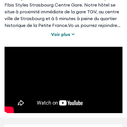
l'Ibis Styles Strasbourg Centre Gare. Notre hôtel se
situe à proximité immédiate de la gare TGV, au centre
ville de Strasbourg et à 5 minutes à peine du quartier
historique de la Petite France.Vo us pourrez rejoindre
les Institutions Européennes ou le Palais des Congrès
Voir plus
en tram en 10 minutes.L'hôtel bénéficie d'une situation
qui convient aussi bien aux touristes qu'à l'homme
d'affaires.Vous y trouverez une ambiance design et
colorée!