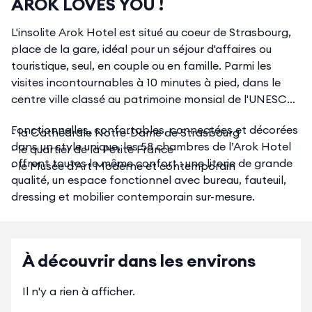
AROK LOVES YOU !
L'insolite Arok Hotel est situé au coeur de Strasbourg,
place de la gare, idéal pour un séjour d'affaires ou
touristique, seul, en couple ou en famille. Parmi les
visites incontournables à 10 minutes à pied, dans le
centre ville classé au patrimoine monsial de l'UNESCO:
Fonctionnelles, confortables, connectées et décorées
- la Cathédrale Notre-Dame de Strasbourg
dans un style unique, les 58 chambres de l’Arok Hotel
- le quartier de la Petite France
offrent toutes le même confort : une literie de grande
- le Musée d'Art Moderne et contemporain
qualité, un espace fonctionnel avec bureau, fauteuil,
dressing et mobilier contemporain sur-mesure.
À découvrir dans les environs
Il n'y a rien à afficher.