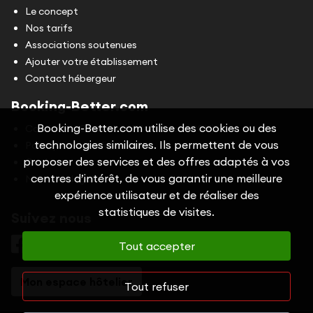
Le concept
Nos tarifs
Associations soutenues
Ajouter votre établissement
Contact hébergeur
Booking-Better.com
Booking-Better.com utilise des cookies ou des
Conditions Générales d'Utilisation (CGU)
technologies similaires. Ils permettent de vous
Politique de confidentialité
proposer des services et des offres adaptés à vos
Cookies
centres d’intérêt, de vous garantir une meilleure
Mentions légales
expérience utilisateur et de réaliser des
statistiques de visites.
Suivez nous
Tout accepter
Mon espace hôtelier
Tout refuser