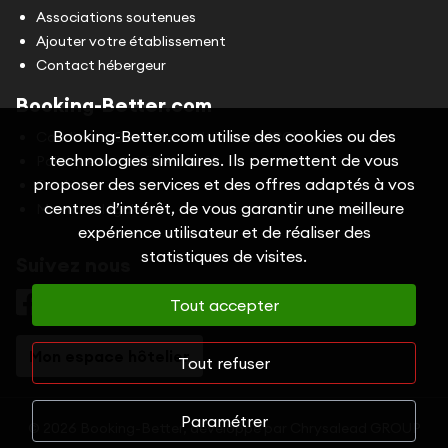
Associations soutenues
Ajouter votre établissement
Contact hébergeur
Booking-Better.com
Booking-Better.com utilise des cookies ou des
Conditions Générales d'Utilisation (CGU)
technologies similaires. Ils permettent de vous
Politique de confidentialité
proposer des services et des offres adaptés à vos
Cookies
centres d’intérêt, de vous garantir une meilleure
Mentions légales
expérience utilisateur et de réaliser des
statistiques de visites.
Suivez nous
Tout accepter
Mon espace hôtelier
Tout refuser
Paramétrer
© 2026 Booking-Better, développé par
Chrysalead GROUP