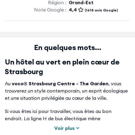
Région :
Grand-Est
Note Google :
4,4
(1618 avis Google)
En quelques mots...
Un hôtel au vert en plein cœur de
Strasbourg
Au
voco® Strasbourg Centre - The Garden
, vous
trouverez un style contemporain, un esprit écologique
et une situation privilégiée au cœur de la ville.
Si vous êtes ici pour travailler, vous êtes au bon
endroit. La ligne H de bus électrique mène
au
Parlement Européen
en quelques minutes, l’accès
Voir plus
au quartier d’affaires Archipel-Wacken et au
Palais