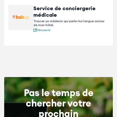
personnes. Vous pouvez aussi vous relaxer, nager,
Service de conciergerie
profiter du hammam ou d’un massage dans notre
spa
.
médicale
Trouver un médecin qui parle ma langue autour
Service exemplaire, confort contemporain et
de mon hôtel.
emplacement central privilégié. Choisissez voco®.
Découvrir
Pas le temps de
chercher votre
prochain