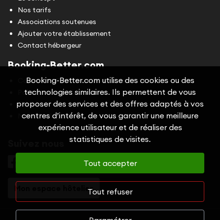
Nos tarifs
Associations soutenues
Ajouter votre établissement
Contact hébergeur
Booking-Better.com
Booking-Better.com utilise des cookies ou des
Conditions Générales d'Utilisation (CGU)
technologies similaires. Ils permettent de vous
Politique de confidentialité
proposer des services et des offres adaptés à vos
Cookies
centres d’intérêt, de vous garantir une meilleure
Mentions légales
expérience utilisateur et de réaliser des
statistiques de visites.
Suivez nous
Tout accepter
Mon espace hôtelier
Tout refuser