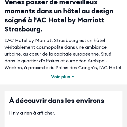
Venez passer de merveilleux
moments dans un hôtel au design
soigné à l'AC Hotel by Marriott
Strasbourg.
L'AC Hotel by Marriott Strasbourg est un hôtel
véritablement cosmopolite dans une ambiance
urbaine, au coeur de la capitale européenne. Situé
dans le quartier d'affaires et européen Archipel-
Wacken, à proximité du Palais des Congrès, l'AC Hotel
by Marriott Strasbourg est l'endroit idéal pour
Voir plus
travailler. Vous serez les bienvenus à l'AC Hotel by
Marriott Strasbourg aussi bien pour vos voyages
d'affaires que pour vos voyages de loisir puisqu'il est
À découvrir dans les environs
situé à 15 minutes en tramway de la gare de
Strasbourg et à 10 minutes du centre historique de la
Il n'y a rien à afficher.
ville.