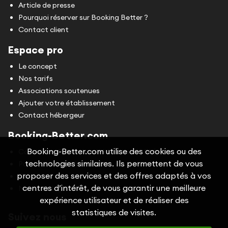
Article de presse
Pourquoi réserver sur Booking Better ?
Contact client
Espace pro
Le concept
Nos tarifs
Associations soutenues
Ajouter votre établissement
Contact hébergeur
Booking-Better.com
Booking-Better.com utilise des cookies ou des
Conditions Générales d'Utilisation (CGU)
technologies similaires. Ils permettent de vous
Politique de confidentialité
proposer des services et des offres adaptés à vos
Cookies
centres d’intérêt, de vous garantir une meilleure
Mentions légales
expérience utilisateur et de réaliser des
statistiques de visites.
Suivez nous