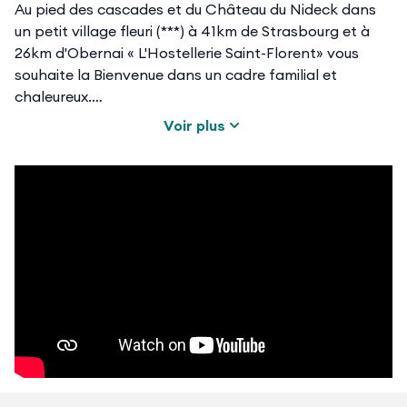
Au pied des cascades et du Château du Nideck dans
un petit village fleuri (***) à 41km de Strasbourg et à
26km d'Obernai « L'Hostellerie Saint-Florent» vous
souhaite la Bienvenue dans un cadre familial et
chaleureux.
Voir plus
Nous sommes situés dans la «Petite Suisse d'Alsace»
entre montagnes et vignobles. Un départ idéal pour
découvrir le Massif Vosgien et visiter les nombreux
sites touristiques tel que le Mont Sainte Odile ou le
Haut-Koenigsbourg.