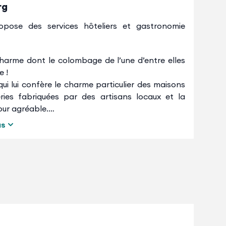
rg
opose des services hôteliers et gastronomie
harme dont le colombage de l’une d’entre elles
e !
qui lui confère le charme particulier des maisons
ries fabriquées par des artisans locaux et la
our agréable.
e joli Spa équipé d’un jacuzzi, un sauna, un
us
et sur réservation) qui se situe à quelques pas
chambres agréables et modernes.