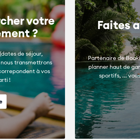
cher votre
Faites a
ement ?
(dates de séjour,
Partenaire de Booki
t nous transmettrons
planner haut de g
correpondent à vos
sportifs, ... vo
rti !
e