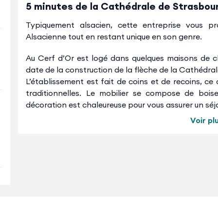
5 minutes de la Cathédrale de Strasbou
Typiquement alsacien, cette entreprise vous pr
Alsacienne tout en restant unique en son genre.
Au Cerf d’Or est logé dans quelques maisons de c
date de la construction de la flèche de la Cathédral
L’établissement est fait de coins et de recoins, ce 
traditionnelles. Le mobilier se compose de boise
décoration est chaleureuse pour vous assurer un séj
Vous pourrez également vous prélasser dans notr
Voir pl
hammam et d’une charmante piscine (en supplément 
du bâtiment principal où se trouve également des 