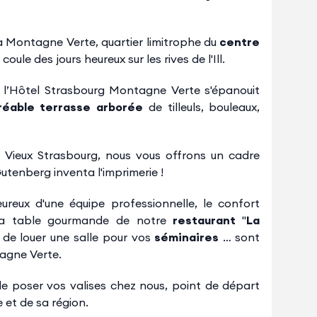
la Montagne Verte, quartier limitrophe du
centre
l
coule des jours heureux sur les rives de l'Ill.
, l’Hôtel Strasbourg Montagne Verte s'épanouit
éable terrasse arborée
de tilleuls, bouleaux,
 Vieux Strasbourg, nous vous offrons un cadre
Gutenberg inventa l'imprimerie !
leureux d'une équipe professionnelle, le confort
e la table gourmande de notre
restaurant
"
La
é de louer une salle pour vos
séminaires
… sont
tagne Verte.
de poser vos valises chez nous, point de départ
e et de sa région.