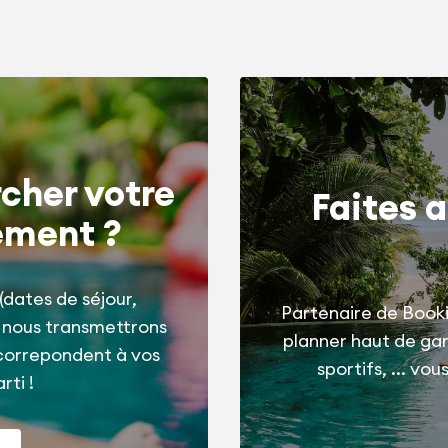
cher votre
Faites a
ement ?
(dates de séjour,
Partenaire de Booki
t nous transmettrons
planner haut de g
correpondent à vos
sportifs, ... vo
rti !