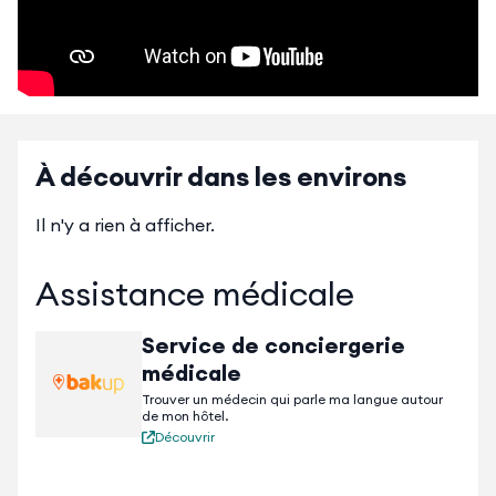
attendre notre salle de séminaire pouvant accueillir
jusqu'à 20 personnes !
Notre restaurant, ouvert du lundi au vendredi, vous
proposera tout au long des saisons des plats
régionaux. Pour votre plus grand confort, un parking
À découvrir dans les environs
privé fermé et sécurisé entoure l'hôtel, ouvert 24h/24
et 7j/7 avec veilleur de nuit.
Il n'y a rien à afficher.
Assistance médicale
Service de conciergerie
médicale
Trouver un médecin qui parle ma langue autour
de mon hôtel.
Découvrir