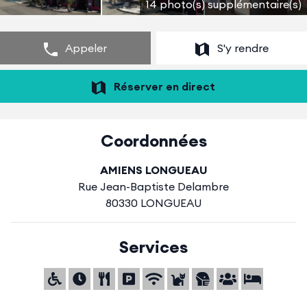
14 photo(s) supplémentaire(s)
Appeler
S'y rendre
Réserver en direct
Coordonnées
AMIENS LONGUEAU
Rue Jean-Baptiste Delambre
80330 LONGUEAU
Services