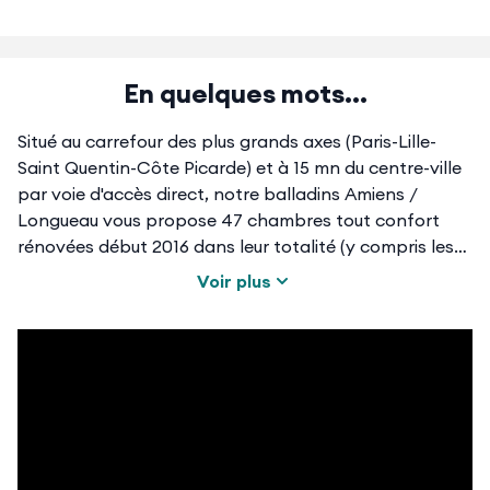
En quelques mots...
Situé au carrefour des plus grands axes (Paris-Lille-
Saint Quentin-Côte Picarde) et à 15 mn du centre-ville
par voie d'accès direct, notre balladins Amiens /
Longueau vous propose 47 chambres tout confort
rénovées début 2016 dans leur totalité (y compris les
salles de bain) : Couettes, TV écran plat, Canal +,
Voir plus
Canal Sat, volets roulants électriques.Profitez d'une
connexion Wifi gratuite dans tout l'établissement, ainsi
que de nos tablettes numériques à disposition sur
simple demande.
Un petit-déjeuner buffet sucré-salé servi tous les jours
à volonté, ravira les petits et les grands.
Une réunion à organiser ? Découvrez sans plus