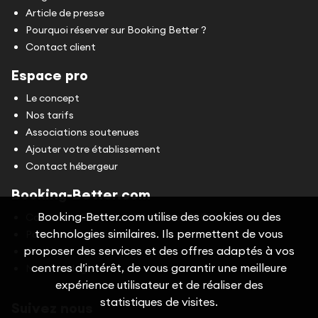
Article de presse
Pourquoi réserver sur Booking Better ?
Contact client
Espace pro
Le concept
Nos tarifs
Associations soutenues
Ajouter votre établissement
Contact hébergeur
Booking-Better.com
Booking-Better.com utilise des cookies ou des
Conditions Générales d'Utilisation (CGU)
technologies similaires. Ils permettent de vous
Politique de confidentialité
proposer des services et des offres adaptés à vos
Cookies
centres d’intérêt, de vous garantir une meilleure
Mentions légales
expérience utilisateur et de réaliser des
statistiques de visites.
Suivez nous