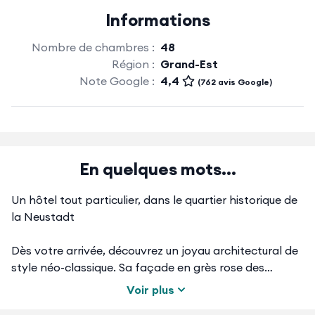
Informations
Nombre de chambres :
48
Région :
Grand-Est
Note Google :
4,4
(762 avis Google)
En quelques mots...
Un hôtel tout particulier, dans le quartier historique de
la Neustadt
Dès votre arrivée, découvrez un joyau architectural de
style néo-classique. Sa façade en grès rose des
Vosges est aussi belle de jour que de nuit… Bienvenue
Voir plus
dans une maison bourgeoise du 19ème siècle devenue