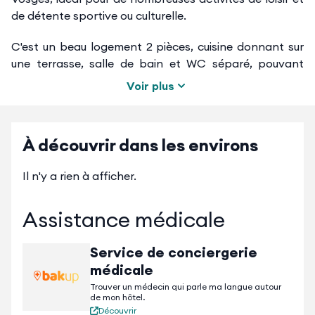
de détente sportive ou culturelle.
C'est un beau logement 2 pièces, cuisine donnant sur
une terrasse, salle de bain et WC séparé, pouvant
accueillir jusqu'à 6 personnes. Il est situé dans quartier
Voir plus
résidentiel calme et entouré de verdure.
À découvrir dans les environs
Il n'y a rien à afficher.
Assistance médicale
Service de conciergerie
médicale
Trouver un médecin qui parle ma langue autour
de mon hôtel.
Découvrir