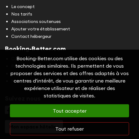
Le concept
Nos tarifs
Associations soutenues
Ajouter votre établissement
Contact hébergeur
Booking-Better.com
Booking-Better.com utilise des cookies ou des
Conditions Générales d'Utilisation (CGU)
technologies similaires. Ils permettent de vous
Politique de confidentialité
proposer des services et des offres adaptés à vos
Cookies
centres d’intérêt, de vous garantir une meilleure
Mentions légales
expérience utilisateur et de réaliser des
statistiques de visites.
Suivez nous
Tout accepter
Mon espace hôtelier
Tout refuser