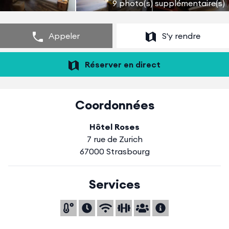
9 photo(s) supplémentaire(s)
Appeler
S'y rendre
Réserver en direct
Coordonnées
Hôtel Roses
7 rue de Zurich
67000 Strasbourg
Services