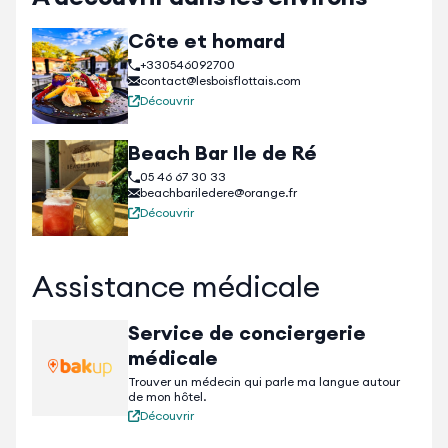
passage.
Côte et homard
+330546092700
contact@lesboisflottais.com
Découvrir
Beach Bar Ile de Ré
05 46 67 30 33
beachbariledere@orange.fr
Découvrir
Assistance médicale
Service de conciergerie
médicale
Trouver un médecin qui parle ma langue autour
de mon hôtel.
Découvrir