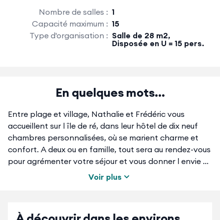
Nombre de salles :
1
Capacité maximum :
15
Type d'organisation :
Salle de 28 m2,
Disposée en U = 15 pers.
En quelques mots...
Entre plage et village, Nathalie et Frédéric vous
accueillent sur l île de ré, dans leur hôtel de dix neuf
chambres personnalisées, où se marient charme et
confort. A deux ou en famille, tout sera au rendez-vous
pour agrémenter votre séjour et vous donner l envie de
revenir : Petit-déjeuner comme à la maison, restaurant
Voir plus
Côte et Homard, 2 piscines extérieures chauffées,
d'Avril à Septembre, hammam, parking privé fermé
payant, accès internet gratuit.
À découvrir dans les environs
L ambiance feutrée vous fera oublier que vous êtes de