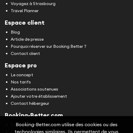
Voyagez à Strasbourg
Travel Planner
Espace client
Blog
Article de presse
Pourquoi réserver sur Booking Better ?
Contact client
Espace pro
Le concept
Nos tarifs
Associations soutenues
Ajouter votre établissement
Contact hébergeur
Booking-Better.com
Booking-Better.com utilise des cookies ou des
Conditions Générales d'Utilisation (CGU)
technologies similaires. Ils permettent de vous
Politique de confidentialité