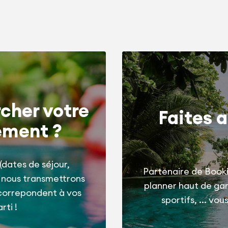
cher votre
Faites a
ement ?
(dates de séjour,
Partenaire de Booki
t nous transmettrons
planner haut de g
correpondent à vos
sportifs, ... vo
rti !