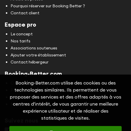
Pourquoi réserver sur Booking Better ?
Contact client
Espace pro
Le concept
Nos tarifs
Associations soutenues
Ajouter votre établissement
Contact hébergeur
Booking-Better.com
Booking-Better.com utilise des cookies ou des
Conditions Générales d'Utilisation (CGU)
technologies similaires. Ils permettent de vous
Politique de confidentialité
proposer des services et des offres adaptés à vos
Cookies
centres d’intérêt, de vous garantir une meilleure
Mentions légales
expérience utilisateur et de réaliser des
statistiques de visites.
Suivez nous