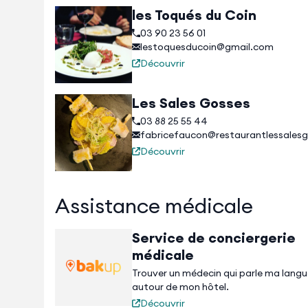
les Toqués du Coin
03 90 23 56 01
lestoquesducoin@gmail.com
Découvrir
Les Sales Gosses
03 88 25 55 44
fabricefaucon@restaurantlessales
Découvrir
Assistance médicale
Service de conciergerie
médicale
Trouver un médecin qui parle ma lang
autour de mon hôtel.
Découvrir