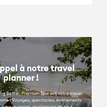
ppel à notre travel
planner !
ng Better, Premium Tour est votre travel
amme ! Voyages, spectacles, événements
us avez un projet, on s'occupe de tout.