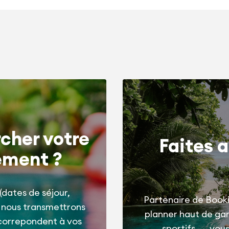
cher votre
Faites a
ement ?
(dates de séjour,
Partenaire de Booki
t nous transmettrons
planner haut de g
correpondent à vos
sportifs, ... vo