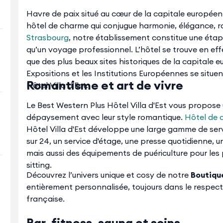
Havre de paix situé au cœur de la capitale européenn
hôtel de charme qui conjugue harmonie, élégance, r
Strasbourg
, notre établissement constitue une étape
qu’un voyage professionnel. L’hôtel se trouve en eff
que des plus beaux sites historiques de la capitale 
Expositions et les Institutions Européennes se situen
Romantisme et art de vivre
Hôtel Villa d'Est.
Le Best Western Plus Hôtel Villa d'Est vous propos
dépaysement avec leur style romantique.
Hôtel de
Hôtel Villa d'Est développe une large gamme de se
sur 24, un service d'étage, une presse quotidienne, u
mais aussi des équipements de puériculture pour les
sitting.
Découvrez l’univers unique et cosy de notre
Boutiqu
entièrement personnalisée, toujours dans le respect 
française.
Bar, fitness, sauna et soins