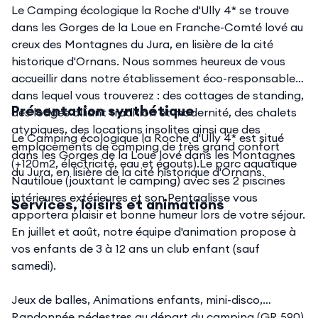
Le Camping écologique la Roche d'Ully 4* se trouve
dans les Gorges de la Loue en Franche-Comté lové au
creux des Montagnes du Jura, en lisière de la cité
historique d'Ornans. Nous sommes heureux de vous
accueillir dans notre établissement éco-responsable
dans lequel vous trouverez : des cottages de standing,
Présentation synthétique
des lodges alliant tradition et modernité, des chalets
atypiques, des locations insolites ainsi que des
Le Camping écologique la Roche d'Ully 4* est situé
emplacements de camping de très grand confort
dans les Gorges de la Loue lové dans les Montagnes
(+120m2, électricité, eau et égouts).Le parc aquatique
du Jura, en lisière de la cité historique d'Ornans.
Nautiloue (jouxtant le camping) avec ses 2 piscines
intérieures extérieures et son Pentaglisse vous
Services, loisirs et animations
apportera plaisir et bonne humeur lors de votre séjour.
En juillet et août, notre équipe d'animation propose à
vos enfants de 3 à 12 ans un club enfant (sauf
samedi).
Jeux de balles, Animations enfants, mini-disco,
Randonnée pédestres au départ du camping (GR 590),