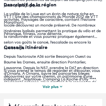
Descriptif de la région
jardin pédagogique...
La vallée de la Loue est un écrin de nature riche en
VTT ( Site des championnats du Monde 2012 de VTT
activités. Paysages de caractère, contant l'histoire
Marathon).
locale découvrez un monde préservé. De nombreux
itinéraires balisés permettent la pratique du vélo et de
Pétanque, fitness, zone détente.
la randonnée et vous pourrez pratiquer également
selon vos goûts le canoë, l'escalade ou encore la
Conseils itinéraire
spéléologie
Depuis l'autoroute A36 sortie Besançon Ouest ou
Baume les Dames, ensuite direction Pontarlier,
Lausanne. Depuis la N57, prendre la D67 en direction
Si vous prenez le temps de regarder et d'écouter, vous
d'Ornans. A Ornans, suivre les pancartes bleues
découvrirez sur votre chemin, un patrimoine d'une
indiquant _Nautiloue- Camping La Roche d'Ully ****.
étonnante richesse. Vous partirez à la rencontre de
Voir plus
l'histoire locale où culture et traditions se perpétuent à
travers des musées qui vous conteront les souvenirs
des siècles passés tels les Musées du costume
comtois, de la vigne, de la fromagerie ou encore du