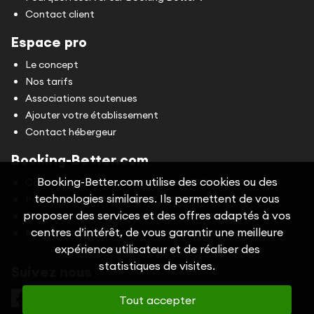
Contact client
Espace pro
Le concept
Nos tarifs
Associations soutenues
Ajouter votre établissement
Contact hébergeur
Booking-Better.com
Booking-Better.com utilise des cookies ou des
Conditions Générales d'Utilisation (CGU)
technologies similaires. Ils permettent de vous
Politique de confidentialité
proposer des services et des offres adaptés à vos
Cookies
centres d’intérêt, de vous garantir une meilleure
Mentions légales
expérience utilisateur et de réaliser des
statistiques de visites.
Suivez nous
Tout accepter