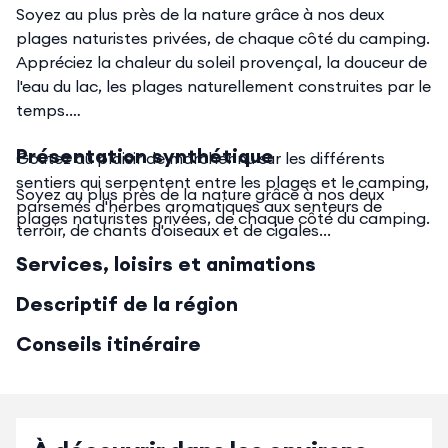
Soyez au plus près de la nature grâce à nos deux
plages naturistes privées, de chaque côté du camping.
Appréciez la chaleur du soleil provençal, la douceur de
l'eau du lac, les plages naturellement construites par le
temps.
Présentation synthétique
Goutez au plaisir de marcher nu sur les différents
sentiers qui serpentent entre les plages et le camping,
Soyez au plus près de la nature grâce à nos deux
parsemés d'herbes aromatiques aux senteurs de
plages naturistes privées, de chaque côté du camping.
terroir, de chants d'oiseaux et de cigales...
Services, loisirs et animations
Descriptif de la région
Conseils itinéraire