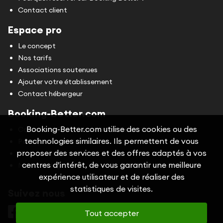
Contact client
Espace pro
Le concept
Nos tarifs
Associations soutenues
Ajouter votre établissement
Contact hébergeur
Booking-Better.com
Booking-Better.com utilise des cookies ou des
Conditions Générales d'Utilisation (CGU)
technologies similaires. Ils permettent de vous
Politique de confidentialité
proposer des services et des offres adaptés à vos
Cookies
centres d’intérêt, de vous garantir une meilleure
Mentions légales
expérience utilisateur et de réaliser des
statistiques de visites.
Suivez nous
Tout accepter