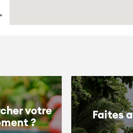
ue
cher votre
Faites a
ement ?