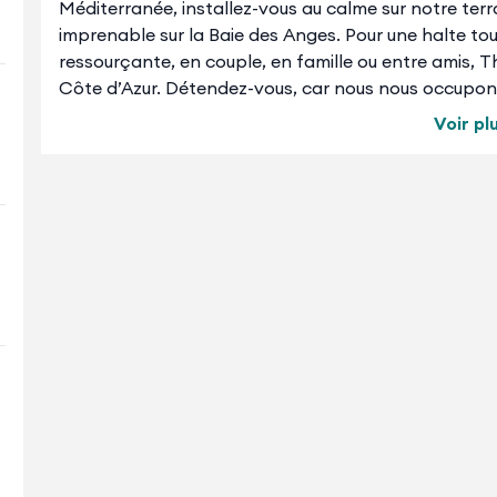
Méditerranée, installez-vous au calme sur notre terr
imprenable sur la Baie des Anges. Pour une halte tou
ressourçante, en couple, en famille ou entre amis, T
Côte d’Azur. Détendez-vous, car nous nous occupons
dans l’eau reminéralisante de nos bassins : l’eau de 
Voir pl
Faites-vous du bien, soulagez vos douleurs et lâchez 
à l’institut et au spa ! Pour le plaisir d’être cocoon
accueil personnalisé et chaleureux. Retrouvez-vous a
vous initiera à la cuisine méditerranéenne et d’aille
proches de nos clients, vous pouvez aussi compter s
Croyez-moi, on n’en finit jamais de découvrir Antibe