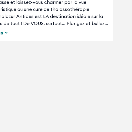
asse et laissez-vous charmer par la vue
ristique ou une cure de thalassothérapie
halazur Antibes est LA destination idéale sur la
 de tout ! De VOUS, surtout… Plongez et bullez
mer est précieuse et vitale pour notre santé.
us
prise, c’est une équipe d’experts qui vous attend
é, abandonnez-vous au confort des lieux et à notre
utour d’une bonne table, notre chef cuisinier
urs… Et parce que nous aimons plus que tout être
ur nous pour vous livrer nos bonnes adresses.
s et sa région…