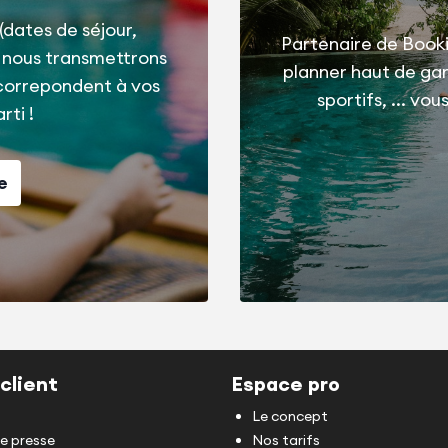
(dates de séjour,
Partenaire de Booki
t nous transmettrons
planner haut de g
correpondent à vos
sportifs, ... vo
rti !
e
client
Espace pro
Le concept
de presse
Nos tarifs