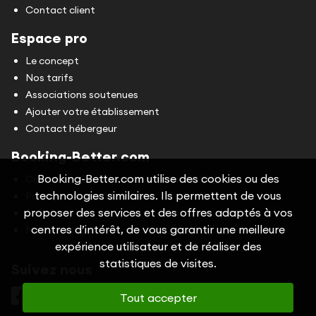
Contact client
Espace pro
Le concept
Nos tarifs
Associations soutenues
Ajouter votre établissement
Contact hébergeur
Booking-Better.com
Booking-Better.com utilise des cookies ou des
Conditions Générales d'Utilisation (CGU)
technologies similaires. Ils permettent de vous
Politique de confidentialité
proposer des services et des offres adaptés à vos
Cookies
centres d’intérêt, de vous garantir une meilleure
Mentions légales
expérience utilisateur et de réaliser des
statistiques de visites.
Suivez nous
Tout accepter