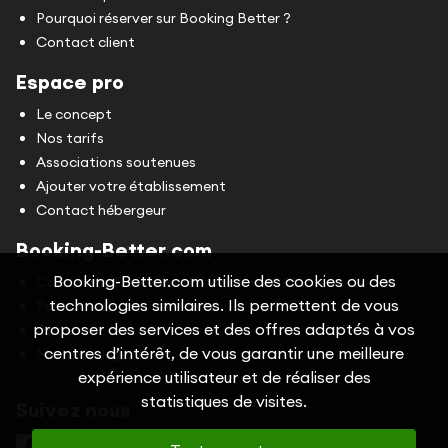
Pourquoi réserver sur Booking Better ?
Contact client
Espace pro
Le concept
Nos tarifs
Associations soutenues
Ajouter votre établissement
Contact hébergeur
Booking-Better.com
Booking-Better.com utilise des cookies ou des
Conditions Générales d'Utilisation (CGU)
technologies similaires. Ils permettent de vous
Politique de confidentialité
proposer des services et des offres adaptés à vos
Cookies
centres d’intérêt, de vous garantir une meilleure
Mentions légales
expérience utilisateur et de réaliser des
statistiques de visites.
Suivez nous