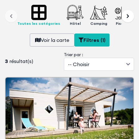
Toutes les catégories
Hôtel
Camping
Piscine
Voir la carte
Filtres (1)
Trier par :
3
résultat(s)