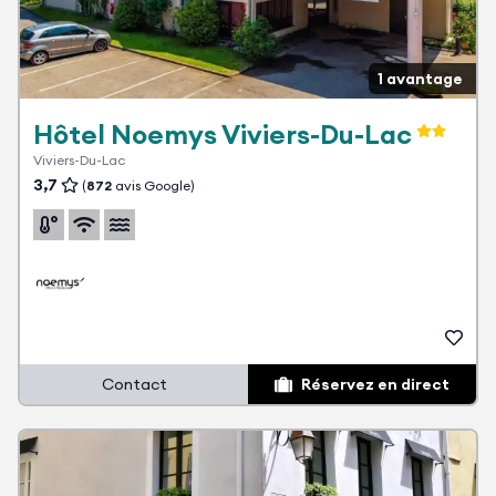
1 avantage
Hôtel Noemys Viviers-Du-Lac
Viviers-Du-Lac
3,7
(
872
avis Google)
Contact
Réservez en direct